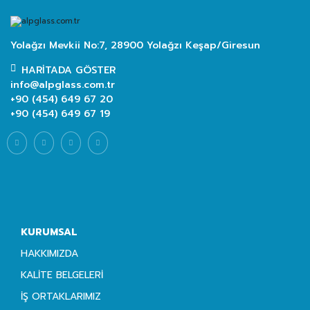
Yolağzı Mevkii No:7, 28900 Yolağzı Keşap/Giresun
HARITADA GÖSTER
info@alpglass.com.tr
+90 (454) 649 67 20
+90 (454) 649 67 19
KURUMSAL
HAKKIMIZDA
KALITE BELGELERI
İŞ ORTAKLARIMIZ