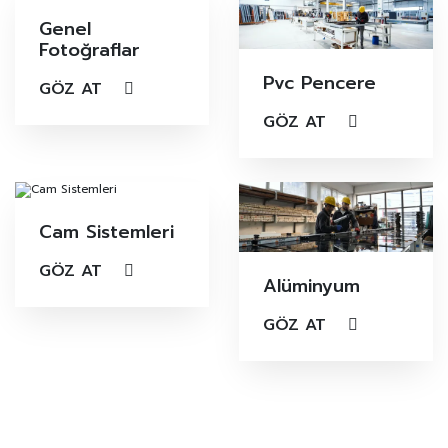
Genel
Fotoğraflar
Pvc Pencere
GÖZ AT
GÖZ AT
Cam Sistemleri
GÖZ AT
Alüminyum
GÖZ AT