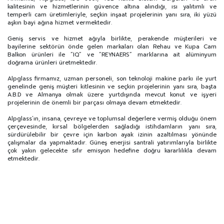
kalitesinin ve hizmetlerinin güvence altına alındığı, ısı yalıtımlı ve
temperli cam üretimleriyle, seçkin inşaat projelerinin yanı sıra, iki yüzü
aşkın bayi ağına hizmet vermektedir.
Geniş servis ve hizmet ağıyla birlikte, perakende müşterileri ve
bayilerine sektörün önde gelen markaları olan Rehau ve Kupa Cam
Balkon ürünleri ile “IQ” ve “REYNAERS” marklarına ait alüminyum
doğrama ürünleri üretmektedir.
Alpglass firmamız, uzman personeli, son teknoloji makine parkı ile yurt
genelinde geniş müşteri kitlesinin ve seçkin projelerinin yanı sıra, başta
A.B.D ve Almanya olmak üzere yurtdışında mevcut konut ve işyeri
projelerinin de önemli bir parçası olmaya devam etmektedir.
Alpglass’ın, insana, çevreye ve toplumsal değerlere vermiş olduğu önem
çerçevesinde, kırsal bölgelerden sağladığı istihdamların yanı sıra,
sürdürülebilir bir çevre için karbon ayak izinin azaltılması yönünde
çalışmalar da yapmaktadır. Güneş enerjisi santrali yatırımlarıyla birlikte
çok yakın gelecekte sıfır emisyon hedefine doğru kararlılıkla devam
etmektedir.