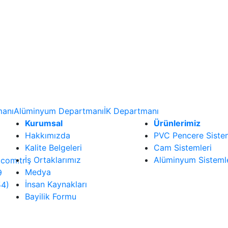
manı
Alüminyum Departmanı
İK Departmanı
Kurumsal
Ürünlerimiz
Hakkımızda
PVC Pencere Sistem
Kalite Belgeleri
Cam Sistemleri
İş Ortaklarımız
Alüminyum Sisteml
.com.tr
Medya
9
İnsan Kaynakları
54)
Bayilik Formu