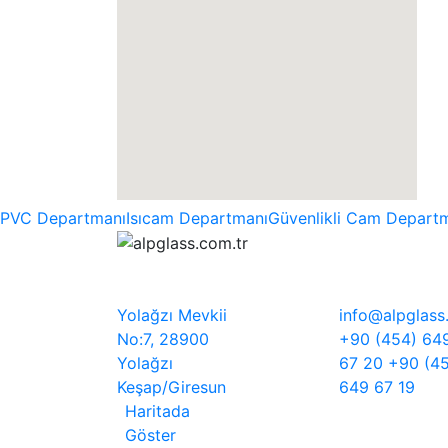
PVC Departmanı
Isıcam Departmanı
Güvenlikli Cam Depart
Yolağzı Mevkii
info@alpglass
No:7, 28900
+90 (454) 64
Yolağzı
67 20
+90 (4
Keşap/Giresun
649 67 19
Haritada
Göster